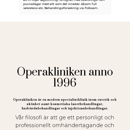
journallagar med allt som det innebär såsom full
sekretess etc. Behandlingsförsäkring via Folksam.
Operakliniken anno
1996
Operakliniken är en modern specialistklinik inom estetik och
skönhet samt kosmetiska laserbehandlingar,
hudvårdsbehandlingar och injektionsbehandlingar.
Vår filosofi är att ge ett personligt och
professionellt omhändertagande och