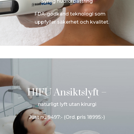
Synlig hudförbättring
FDA-godkänd teknologi som
uppfyller säkerhet och kvalitet.
HIFU Ansiktslyft –
naturligt lyft utan kirurgi
Just nu 9497:- (Ord. pris 18995:-)