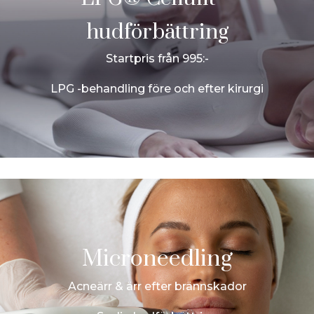
hudförbättring
Startpris från 995:-
LPG -behandling före och efter kirurgi
Microneedling
Acneärr & ärr efter brännskador