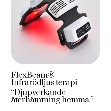
FlexBeam® –
Infrarödljus terapi
“Djupverkande
återhämtning hemma.”