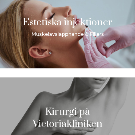
Estetiska injektioner
Muskelavslappnande & Fillers
Kirurgi på
Victoriakliniken