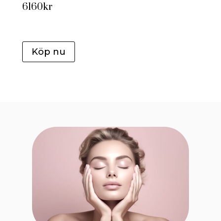
6160kr
Köp nu