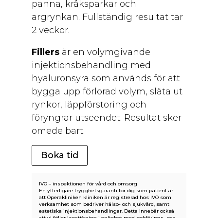
panna, kråksparkar och
argrynkan. Fullständig resultat tar
2 veckor.
Fillers
är en volymgivande
injektionsbehandling med
hyaluronsyra som används för att
bygga upp förlorad volym, släta ut
rynkor, läppförstoring och
föryngrar utseendet. Resultat sker
omedelbart.
Boka tid
IVO – inspektionen för vård och omsorg
En ytterligare trygghetsgaranti för dig som patient är
att Operakliniken kliniken är registrerad hos IVO som
verksamhet som bedriver hälso- och sjukvård, samt
estetiska injektionsbehandlingar. Detta innebär också
att vi följer lagstiftning i enlighet med bokförings- och