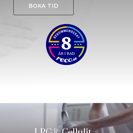
BOKA TID
LPG® Cellulit –