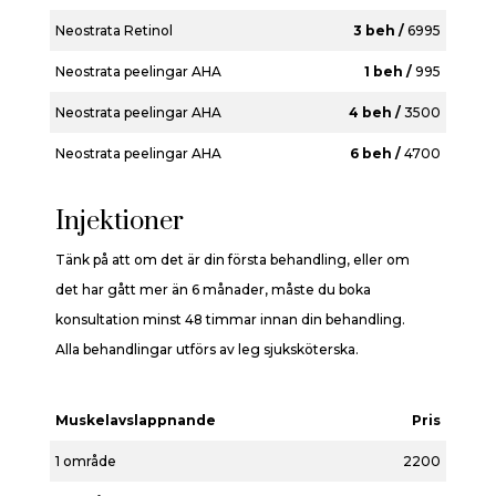
Neostrata Retinol
3 beh /
6995
Neostrata peelingar AHA
1 beh /
995
Neostrata peelingar AHA
4 beh /
3500
Neostrata peelingar AHA
6 beh /
4700
Injektioner
Tänk på att om det är din första behandling, eller om
det har gått mer än 6 månader, måste du boka
konsultation minst 48 timmar innan din behandling.
Alla behandlingar utförs av leg sjuksköterska.
Muskelavslappnande
Pris
1 område
2200