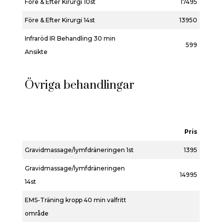
Före & Efter Kirurgi 10st
17495
Före & Efter Kirurgi 14st
13950
Infraröd IR Behandling 30 min
599
Ansikte
Övriga behandlingar
Pris
Gravidmassage/lymfdräneringen 1st
1395
Gravidmassage/lymfdräneringen
14995
14st
EMS-Träning kropp 40 min valfritt
område