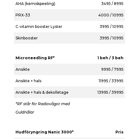
AHA (kemiskpeeling)
3495 / 8995
PRX-33
4000 / 10995
C-vitamin booster Lyster
3995 / 10995
Skinbooster
3995 / 10995
Microneedling RF*
1 beh / 3 beh
Ansikte
9995 / 7995
Ansikte + hals
11995 / 33995
Ansikte + hals & dekolletage
13995 / 39995
*RF står för Radiovågor med
Guldnålar
Hudföryngring Nanic 3000*
Pris