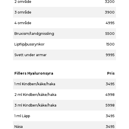
2 område
3200
3 område
3900
4 område
4995
Bruxism/tandgnissling
5500
Lipflip/pussrynkor
1500
Svett under armar
9995
Fillers Hyaluronsyra
Pris
1 ml Kindben/käke/haka
3495
2 ml Kindben/käke/haka
4998
3 ml Kindben/käke/haka
5998
1 ml Läpp
3495
Näsa
3495