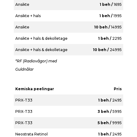
Ansikte
1 beh /
1695
Ansikte + hals
1 beh /
1995
Ansikte
10 beh /
14995
Ansikte + hals & dekolletage
1 beh /
2295
Ansikte + hals & dekolletage
10 beh /
24995
*RF (Radiovågor) med
Guldnålar
Kemiska peelingar
Pris
PRX-T33
1 beh /
2495
PRX-T33
3 beh /
5995
PRX-T33
5 beh /
9995
Neostrata Retinol
1 beh /
2495