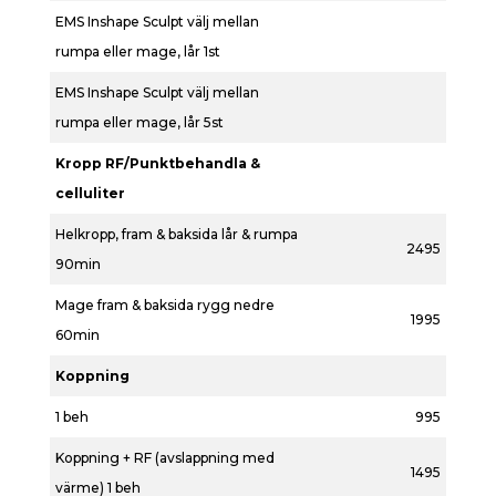
EMS Inshape Sculpt välj mellan
rumpa eller mage, lår 1st
EMS Inshape Sculpt välj mellan
rumpa eller mage, lår 5st
Kropp RF/Punktbehandla &
celluliter
Helkropp, fram & baksida lår & rumpa
2495
90min
Mage fram & baksida rygg nedre
1995
60min
Koppning
1 beh
995
Koppning + RF (avslappning med
1495
värme) 1 beh